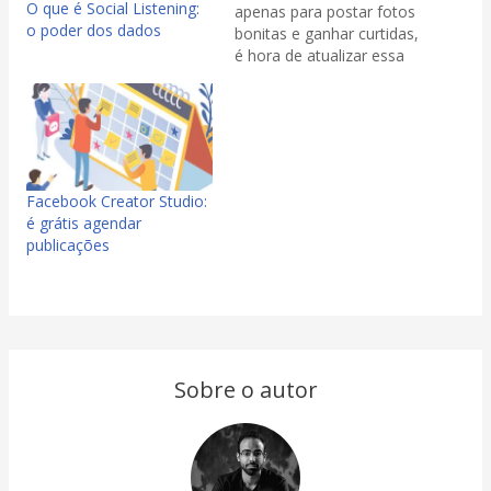
O que é Social Listening:
apenas para postar fotos
o poder dos dados
bonitas e ganhar curtidas,
é hora de atualizar essa
visão. O social commerce
— a venda direta dentro
das plataformas sociais
— já deixou de ser
tendência e se tornou
uma realidade
Facebook Creator Studio:
consolidada no marketing
é grátis agendar
digital. E quem…
publicações
Sobre o autor