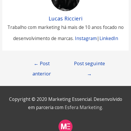
Lucas Riccieri
Trabalho com marketing há mais de 10 anos focado no
desenvolvimento de marcas.
Instagram
|
LinkedIn
Navegação
←
Post
Post seguinte
anterior
→
de
Post
Copyright © 2020
Marketing Essencial
. Desenvolvido
em parceria com
Esfera Marketing
.