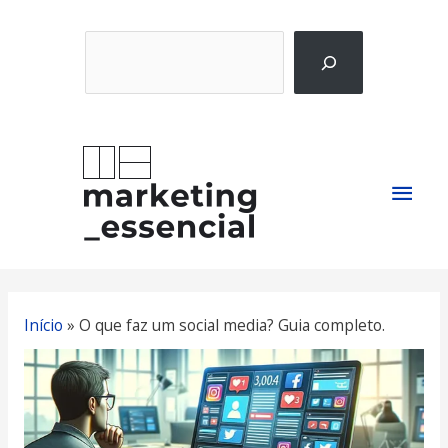
Ir
Pesquisar
para
o
conteúdo
Men
princ
Início
»
O que faz um social media? Guia completo.