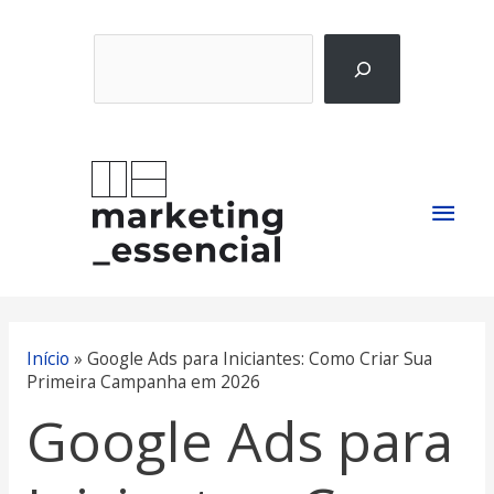
Ir
Pesquisar
para
o
conteúdo
Men
princ
Início
»
Google Ads para Iniciantes: Como Criar Sua
Primeira Campanha em 2026
Google Ads para