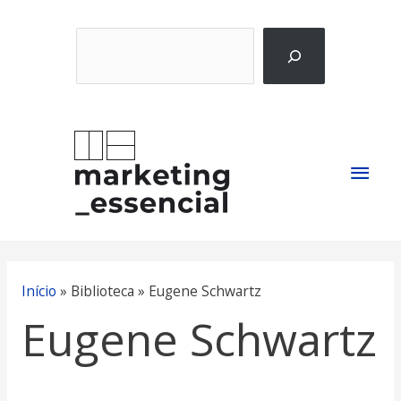
Ir
Pesquisar
para
o
conteúdo
Men
princ
Início
»
Biblioteca » Eugene Schwartz
Eugene Schwartz