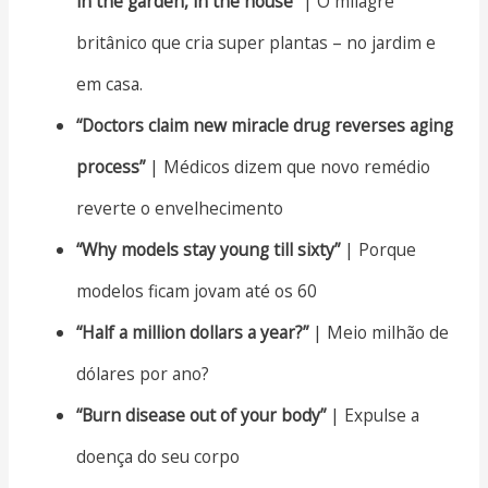
in the garden, in the house”
| O milagre
britânico que cria super plantas – no jardim e
em casa.
“Doctors claim new miracle drug reverses aging
process”
| Médicos dizem que novo remédio
reverte o envelhecimento
“Why models stay young till sixty”
| Porque
modelos ficam jovam até os 60
“Half a million dollars a year?”
| Meio milhão de
dólares por ano?
“Burn disease out of your body”
| Expulse a
doença do seu corpo